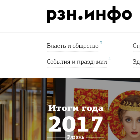
3
Власть и общество
Ст
4
События и праздники
Зд
Итоги года
2017
Рязань