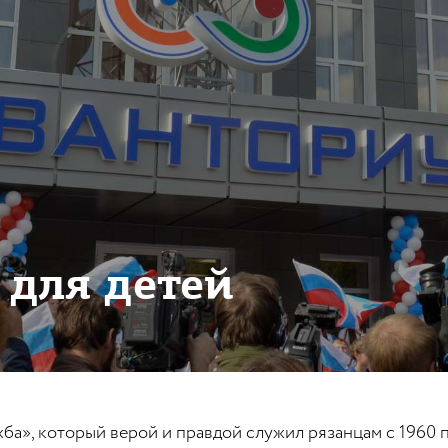
 для детей
а», который верой и правдой служил рязанцам с 1960 по