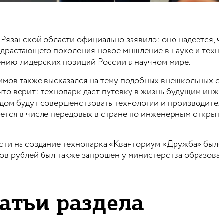
Рязанской области официально заявило: оно надеется, 
растающего поколения новое мышление в науке и техн
ению лидерских позиций России в научном мире.
имов также высказался на тему подобных внешкольных 
что верит: технопарк даст путевку в жизнь будущим инж
дом будут совершенствовать технологии и производитель
жется в числе передовых в стране по инженерным откр
сти на создание технопарка «Кванториум «Дружба» был
нов рублей был также запрошен у министерства образов
атьи раздела