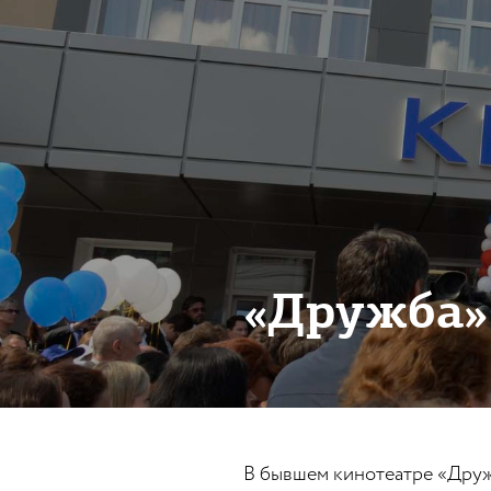
«Дружба»
В бывшем кинотеатре «Дружб