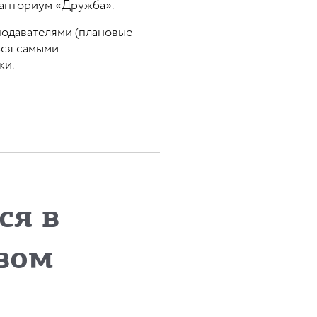
ванториум «Дружба».
подавателями (плановые
ться самыми
ки.
ся в
вом