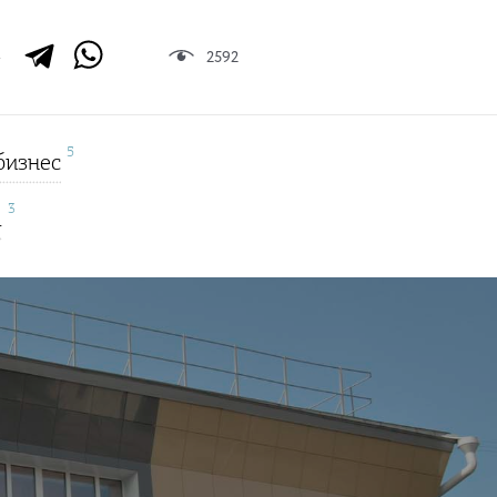
2592
5
бизнес
3
ы